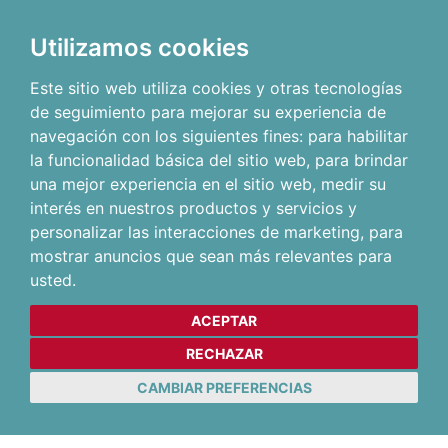
Utilizamos cookies
Este sitio web utiliza cookies y otras tecnologías
de seguimiento para mejorar su experiencia de
navegación con los siguientes fines:
para habilitar
la funcionalidad básica del sitio web
,
para brindar
una mejor experiencia en el sitio web
,
medir su
interés en nuestros productos y servicios y
personalizar las interacciones de marketing
,
para
mostrar anuncios que sean más relevantes para
usted
.
ACEPTAR
RECHAZAR
CAMBIAR PREFERENCIAS