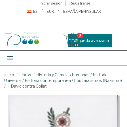
Iniciar sesión
Registrarse
ES
EUR
ESPAÑA PENINSULAR
0
Busqueda avanzada
Toggle navigation
Inicio
Libros
Historia y Ciencias Humanas
/
Historia
Universal
/
Historia contemporánea
/
Los fascismos (Nazismo)
/
David contra Goliat