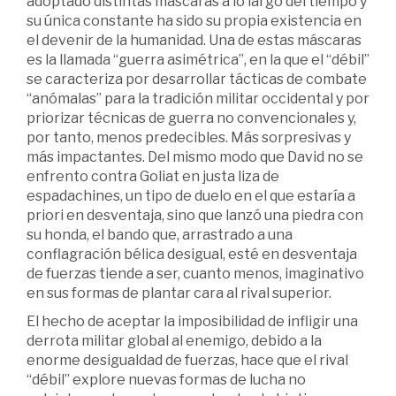
adoptado distintas máscaras a lo largo del tiempo y
su única constante ha sido su propia existencia en
el devenir de la humanidad. Una de estas máscaras
es la llamada “guerra asimétrica”, en la que el “débil”
se caracteriza por desarrollar tácticas de combate
“anómalas” para la tradición militar occidental y por
priorizar técnicas de guerra no convencionales y,
por tanto, menos predecibles. Más sorpresivas y
más impactantes. Del mismo modo que David no se
enfrento contra Goliat en justa liza de
espadachines, un tipo de duelo en el que estaría a
priori en desventaja, sino que lanzó una piedra con
su honda, el bando que, arrastrado a una
conflagración bélica desigual, esté en desventaja
de fuerzas tiende a ser, cuanto menos, imaginativo
en sus formas de plantar cara al rival superior.
El hecho de aceptar la imposibilidad de infligir una
derrota militar global al enemigo, debido a la
enorme desigualdad de fuerzas, hace que el rival
“débil” explore nuevas formas de lucha no