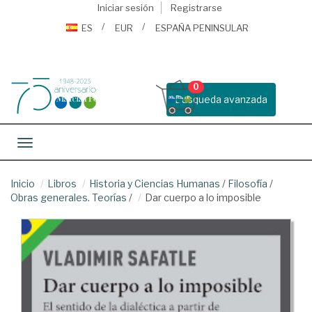
Iniciar sesión
Registrarse
ES
EUR
ESPAÑA PENINSULAR
0
Busqueda avanzada
Toggle navigation
Inicio
Libros
Historia y Ciencias Humanas
/
Filosofía
/
Obras generales. Teorías
/
Dar cuerpo a lo imposible