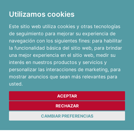
Utilizamos cookies
Este sitio web utiliza cookies y otras tecnologías
de seguimiento para mejorar su experiencia de
navegación con los siguientes fines:
para habilitar
la funcionalidad básica del sitio web
,
para brindar
una mejor experiencia en el sitio web
,
medir su
interés en nuestros productos y servicios y
personalizar las interacciones de marketing
,
para
mostrar anuncios que sean más relevantes para
usted
.
ACEPTAR
RECHAZAR
CAMBIAR PREFERENCIAS