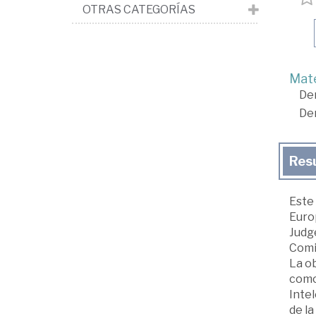
OTRAS CATEGORÍAS
Mate
De
De
Res
Este
Euro
Judg
Comi
La ob
como
Inte
de l