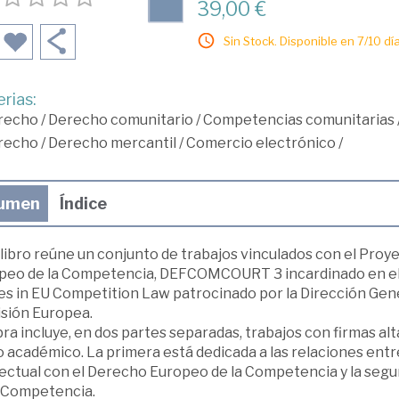
39,00 €
Sin Stock. Disponible en 7/10 día
rias:
recho
/
Derecho comunitario
/
Competencias comunitarias
recho
/
Derecho mercantil
/
Comercio electrónico
/
umen
Índice
 libro reúne un conjunto de trabajos vinculados con el Pro
peo de la Competencia, DEFCOMCOURT 3 incardinado en el
es in EU Competition Law patrocinado por la Dirección Gen
sión Europea.
ra incluye, en dos partes separadas, trabajos con firmas al
 académico. La primera está dedicada a las relaciones en
lectual con el Derecho Europeo de la Competencia y la seg
a Competencia.