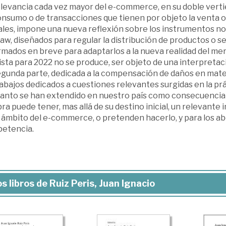
levancia cada vez mayor del e-commerce, en su doble vertie
onsumo o de transacciones que tienen por objeto la venta o
ales, impone una nueva reflexión sobre los instrumentos no
law, diseñados para regular la distribución de productos o 
mados en breve para adaptarlos a la nueva realidad del mer
ista para 2022 no se produce, ser objeto de una interpreta
egunda parte, dedicada a la compensación de daños en mater
abajos dedicados a cuestiones relevantes surgidas en la prá
tanto se han extendido en nuestro país como consecuencia 
ra puede tener, mas allá de su destino inicial, un relevante
l ámbito del e-commerce, o pretenden hacerlo, y para los a
etencia.
s libros de Ruiz Peris, Juan Ignacio