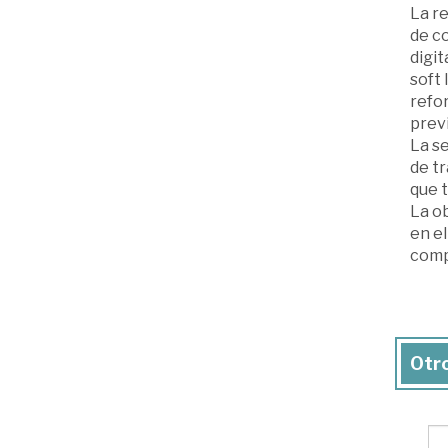
La re
de c
digit
soft 
refor
prev
La s
de tr
que 
La ob
en e
comp
Otro