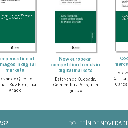
Coo
ompensation of
New european
merca
mages in digital
competition trends in
markets
digital markets
Estev
Carmen
tevan de Quesada,
Estevan de Quesada,
Carlos
rmen
;
Ruiz Peris, Juan
Carmen
;
Ruiz Peris, Juan
Ignacio
Ignacio
AS?
BOLETÍN DE NOVEDAD