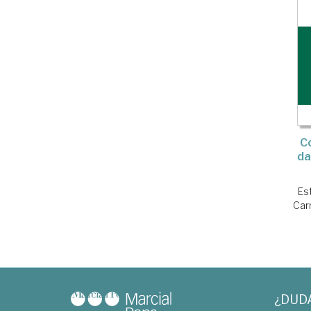
C
da
Es
Ca
¿DUD