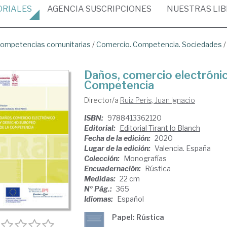
ORIALES
AGENCIA
SUSCRIPCIONES
NUESTRAS
LI
ompetencias comunitarias
/
Comercio. Competencia. Sociedades
Daños, comercio electróni
Competencia
Director/a
Ruiz Peris, Juan Ignacio
ISBN:
9788413362120
Editorial:
Editorial Tirant lo Blanch
Fecha de la edición:
2020
Lugar de la edición:
Valencia. España
Colección:
Monografías
Encuadernación:
Rústica
Medidas:
22 cm
Nº Pág.:
365
Idiomas:
Español
Papel: Rústica