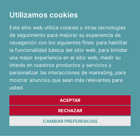
Utilizamos cookies
Este sitio web utiliza cookies y otras tecnologías
de seguimiento para mejorar su experiencia de
navegación con los siguientes fines:
para habilitar
la funcionalidad básica del sitio web
,
para brindar
una mejor experiencia en el sitio web
,
medir su
interés en nuestros productos y servicios y
personalizar las interacciones de marketing
,
para
mostrar anuncios que sean más relevantes para
usted
.
ACEPTAR
RECHAZAR
CAMBIAR PREFERENCIAS