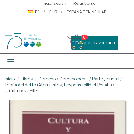
Iniciar sesión
Registrarse
ES
EUR
ESPAÑA PENINSULAR
0
Busqueda avanzada
Toggle navigation
Inicio
Libros
Derecho
/
Derecho penal
/
Parte general
/
Teoría del delito (Atenuantes, Responsabilidad Penal...)
/
Cultura y delito