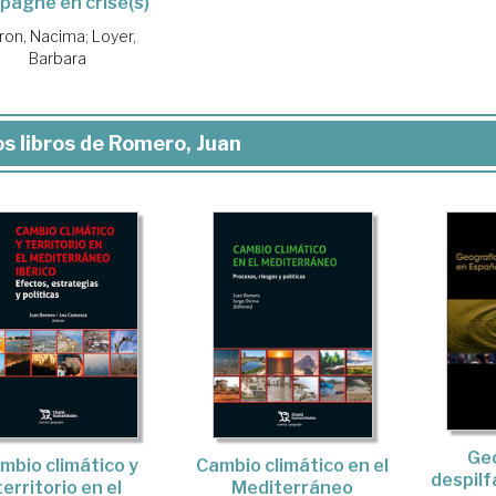
spagne en crise(s)
ron, Nacima
;
Loyer,
Barbara
s libros de Romero, Juan
Geo
mbio climático y
Cambio climático en el
despilf
territorio en el
Mediterráneo