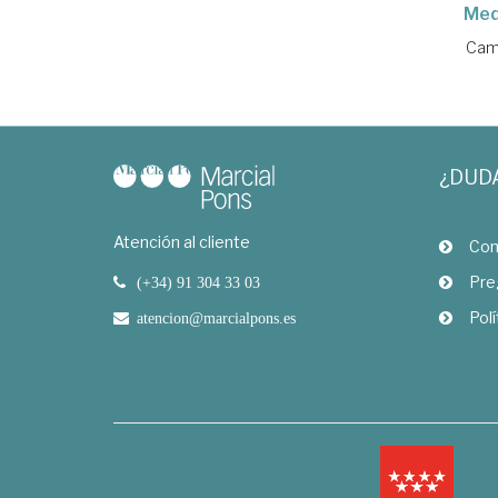
Med
Cam
¿DUD
Atención al cliente
Com
Pre
(+34) 91 304 33 03
Polí
atencion@marcialpons.es