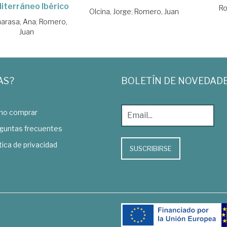
iterráneo Ibérico
Ro
Olcina, Jorge
;
Romero, Juan
arasa, Ana
;
Romero,
Juan
AS?
BOLETÍN DE NOVEDAD
o comprar
guntas frecuentes
tica de privacidad
SUSCRIBIRSE