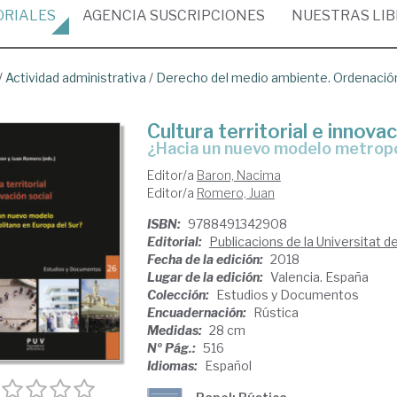
ORIALES
AGENCIA
SUSCRIPCIONES
NUESTRAS
LI
/
Actividad administrativa
/
Derecho del medio ambiente. Ordenación 
Cultura territorial e innovac
¿hacia un nuevo modelo metrop
Editor/a
Baron, Nacima
Editor/a
Romero, Juan
ISBN:
9788491342908
Editorial:
Publicacions de la Universitat d
Fecha de la edición:
2018
Lugar de la edición:
Valencia. España
Colección:
Estudios y Documentos
Encuadernación:
Rústica
Medidas:
28 cm
Nº Pág.:
516
Idiomas:
Español