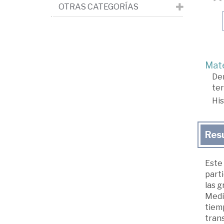
OTRAS CATEGORÍAS
Mate
De
ter
His
Res
Este 
parti
las 
Medi
tiemp
trans