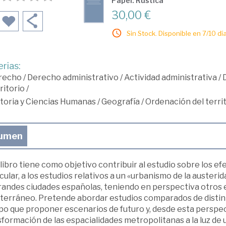
Papel: Rústica
30,00 €
Sin Stock. Disponible en 7/10 día
rias:
recho
/
Derecho administrativo
/
Actividad administrativa
/
ritorio
/
toria y Ciencias Humanas
/
Geografía
/
Ordenación del terri
umen
libro tiene como objetivo contribuir al estudio sobre los efe
cular, a los estudios relativos a un «urbanismo de la austeri
grandes ciudades españolas, teniendo en perspectiva otros 
terráneo. Pretende abordar estudios comparados de distint
o que proponer escenarios de futuro y, desde esta perspecti
formación de las espacialidades metropolitanas a la luz de 