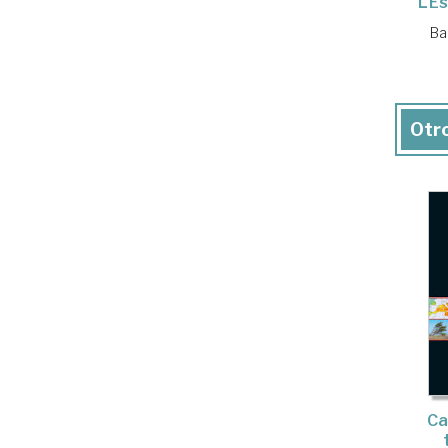
L'E
Ba
Otro
Ca