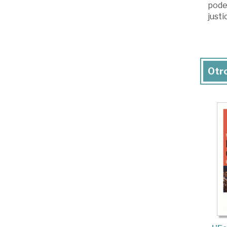
poder
justi
Otro