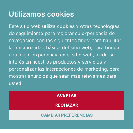
Utilizamos cookies
Este sitio web utiliza cookies y otras tecnologías
de seguimiento para mejorar su experiencia de
navegación con los siguientes fines:
para habilitar
la funcionalidad básica del sitio web
,
para brindar
una mejor experiencia en el sitio web
,
medir su
interés en nuestros productos y servicios y
personalizar las interacciones de marketing
,
para
mostrar anuncios que sean más relevantes para
usted
.
ACEPTAR
RECHAZAR
CAMBIAR PREFERENCIAS