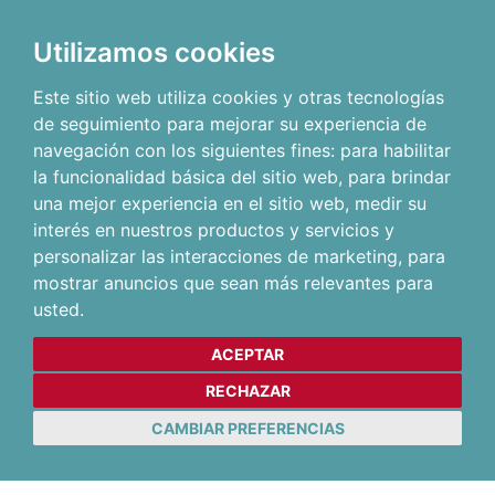
Utilizamos cookies
Este sitio web utiliza cookies y otras tecnologías
de seguimiento para mejorar su experiencia de
navegación con los siguientes fines:
para habilitar
la funcionalidad básica del sitio web
,
para brindar
una mejor experiencia en el sitio web
,
medir su
interés en nuestros productos y servicios y
personalizar las interacciones de marketing
,
para
mostrar anuncios que sean más relevantes para
usted
.
ACEPTAR
RECHAZAR
CAMBIAR PREFERENCIAS