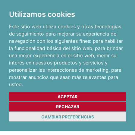
Utilizamos cookies
Este sitio web utiliza cookies y otras tecnologías
de seguimiento para mejorar su experiencia de
navegación con los siguientes fines:
para habilitar
la funcionalidad básica del sitio web
,
para brindar
una mejor experiencia en el sitio web
,
medir su
interés en nuestros productos y servicios y
personalizar las interacciones de marketing
,
para
mostrar anuncios que sean más relevantes para
usted
.
ACEPTAR
RECHAZAR
CAMBIAR PREFERENCIAS