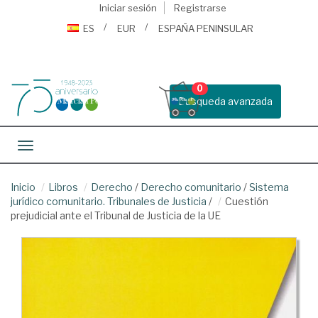
Iniciar sesión
Registrarse
ES
EUR
ESPAÑA PENINSULAR
0
Busqueda avanzada
Toggle navigation
Inicio
Libros
Derecho
/
Derecho comunitario
/
Sistema
jurídico comunitario. Tribunales de Justicia
/
Cuestión
prejudicial ante el Tribunal de Justicia de la UE