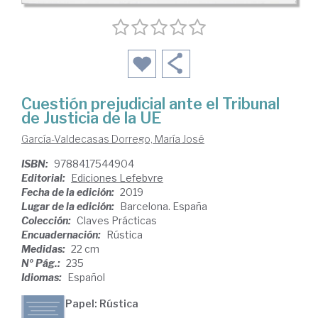
Cuestión prejudicial ante el Tribunal
de Justicia de la UE
García-Valdecasas Dorrego, María José
ISBN:
9788417544904
Editorial:
Ediciones Lefebvre
Fecha de la edición:
2019
Lugar de la edición:
Barcelona. España
Colección:
Claves Prácticas
Encuadernación:
Rústica
Medidas:
22 cm
Nº Pág.:
235
Idiomas:
Español
Papel: Rústica