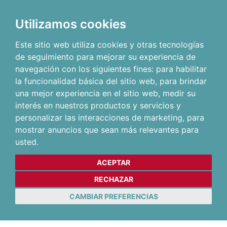
Utilizamos cookies
Este sitio web utiliza cookies y otras tecnologías
de seguimiento para mejorar su experiencia de
navegación con los siguientes fines:
para habilitar
la funcionalidad básica del sitio web
,
para brindar
una mejor experiencia en el sitio web
,
medir su
interés en nuestros productos y servicios y
personalizar las interacciones de marketing
,
para
mostrar anuncios que sean más relevantes para
usted
.
ACEPTAR
RECHAZAR
CAMBIAR PREFERENCIAS