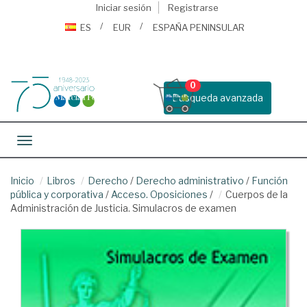
Iniciar sesión
Registrarse
ES
EUR
ESPAÑA PENINSULAR
0
Busqueda avanzada
Toggle navigation
Inicio
Libros
Derecho
/
Derecho administrativo
/
Función
pública y corporativa
/
Acceso. Oposiciones
/
Cuerpos de la
Administración de Justicia. Simulacros de examen