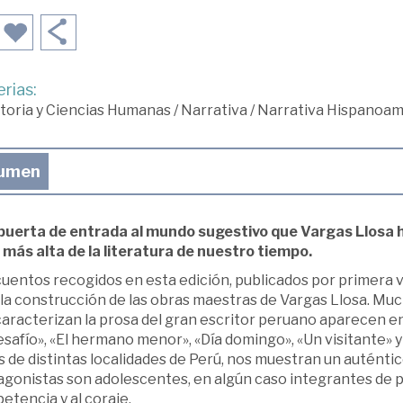
rias:
toria y Ciencias Humanas
/
Narrativa
/
Narrativa Hispanoam
umen
puerta de entrada al mundo sugestivo que Vargas Llosa ha
 más alta de la literatura de nuestro tiempo.
cuentos recogidos en esta edición, publicados por primera
 la construcción de las obras maestras de Vargas Llosa. Muc
aracterizan la prosa del gran escritor peruano aparecen en
esafío», «El hermano menor», «Día domingo», «Un visitante» y
s de distintas localidades de Perú, nos muestran un auténti
gonistas son adolescentes, en algún caso integrantes de pan
tencia y al coraje.