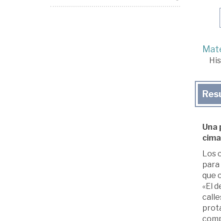
Mate
His
Res
Una 
cima
Los 
para
que c
«El d
calle
prota
compe