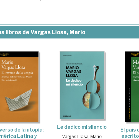
s libros de Vargas Llosa, Mario
Le dedico mi silencio
El país 
everso de la utopía:
escrito
mérica Latina y
Vargas Llosa, Mario