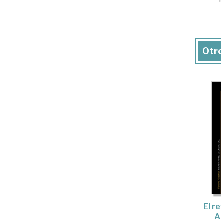
Otro
El r
A