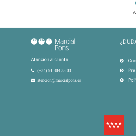
V
¿DUD
Atención al cliente
Com
Pre
(+34) 91 304 33 03
Polí
atencion@marcialpons.es