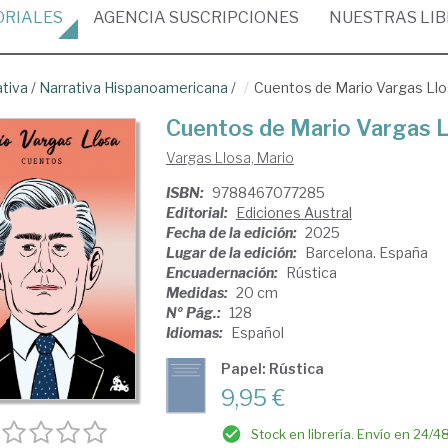
ORIALES
AGENCIA
SUSCRIPCIONES
NUESTRAS
LI
ativa
/
Narrativa Hispanoamericana
/
Cuentos de Mario Vargas Ll
Cuentos de Mario Vargas L
Vargas Llosa, Mario
ISBN:
9788467077285
Editorial:
Ediciones Austral
Fecha de la edición:
2025
Lugar de la edición:
Barcelona. España
Encuadernación:
Rústica
Medidas:
20 cm
Nº Pág.:
128
Idiomas:
Español
Papel: Rústica
9,95 €
Stock en librería. Envío en 24/4