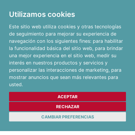
Utilizamos cookies
Este sitio web utiliza cookies y otras tecnologías
de seguimiento para mejorar su experiencia de
navegación con los siguientes fines:
para habilitar
la funcionalidad básica del sitio web
,
para brindar
una mejor experiencia en el sitio web
,
medir su
interés en nuestros productos y servicios y
personalizar las interacciones de marketing
,
para
mostrar anuncios que sean más relevantes para
usted
.
ACEPTAR
RECHAZAR
CAMBIAR PREFERENCIAS