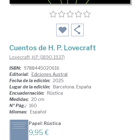
Cuentos de H. P. Lovecraft
Lovecraft, H.P. (1890-1937)
ISBN:
9788445020616
Editorial:
Ediciones Austral
Fecha de la edición:
2025
Lugar de la edición:
Barcelona. España
Encuadernación:
Rústica
Medidas:
20 cm
Nº Pág.:
160
Idiomas:
Español
Papel: Rústica
9,95 €