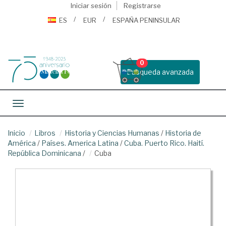
Iniciar sesión
Registrarse
ES
EUR
ESPAÑA PENINSULAR
0
Busqueda avanzada
Toggle navigation
Inicio
Libros
Historia y Ciencias Humanas
/
Historia de
América
/
Países. America Latina
/
Cuba. Puerto Rico. Haití.
República Dominicana
/
Cuba