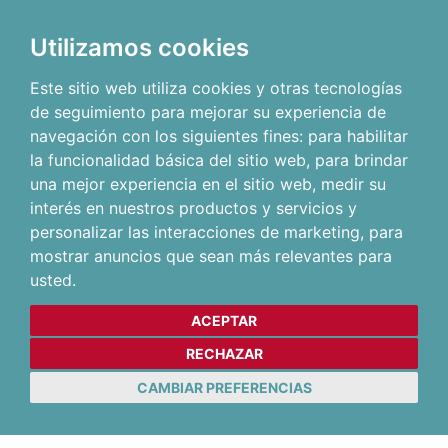
Utilizamos cookies
Este sitio web utiliza cookies y otras tecnologías
de seguimiento para mejorar su experiencia de
navegación con los siguientes fines:
para habilitar
la funcionalidad básica del sitio web
,
para brindar
una mejor experiencia en el sitio web
,
medir su
interés en nuestros productos y servicios y
personalizar las interacciones de marketing
,
para
mostrar anuncios que sean más relevantes para
usted
.
ACEPTAR
RECHAZAR
CAMBIAR PREFERENCIAS