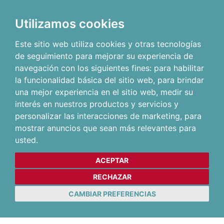
Utilizamos cookies
Este sitio web utiliza cookies y otras tecnologías
de seguimiento para mejorar su experiencia de
navegación con los siguientes fines:
para habilitar
la funcionalidad básica del sitio web
,
para brindar
una mejor experiencia en el sitio web
,
medir su
interés en nuestros productos y servicios y
personalizar las interacciones de marketing
,
para
mostrar anuncios que sean más relevantes para
usted
.
ACEPTAR
RECHAZAR
CAMBIAR PREFERENCIAS