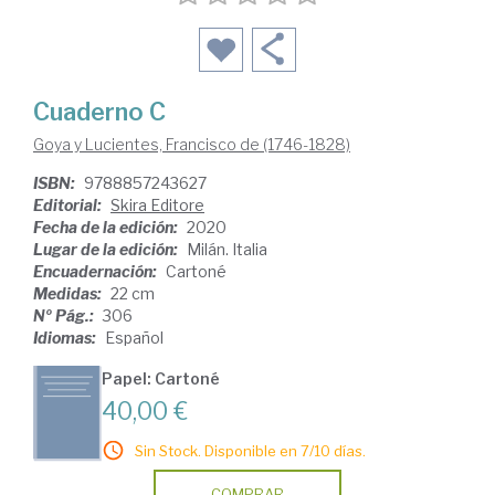
Cuaderno C
Goya y Lucientes, Francisco de (1746-1828)
ISBN:
9788857243627
Editorial:
Skira Editore
Fecha de la edición:
2020
Lugar de la edición:
Milán. Italia
Encuadernación:
Cartoné
Medidas:
22 cm
Nº Pág.:
306
Idiomas:
Español
Papel: Cartoné
40,00 €
Sin Stock. Disponible en 7/10 días.
COMPRAR