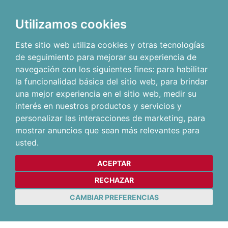
Utilizamos cookies
Este sitio web utiliza cookies y otras tecnologías
de seguimiento para mejorar su experiencia de
navegación con los siguientes fines:
para habilitar
la funcionalidad básica del sitio web
,
para brindar
una mejor experiencia en el sitio web
,
medir su
interés en nuestros productos y servicios y
personalizar las interacciones de marketing
,
para
mostrar anuncios que sean más relevantes para
usted
.
ACEPTAR
RECHAZAR
CAMBIAR PREFERENCIAS