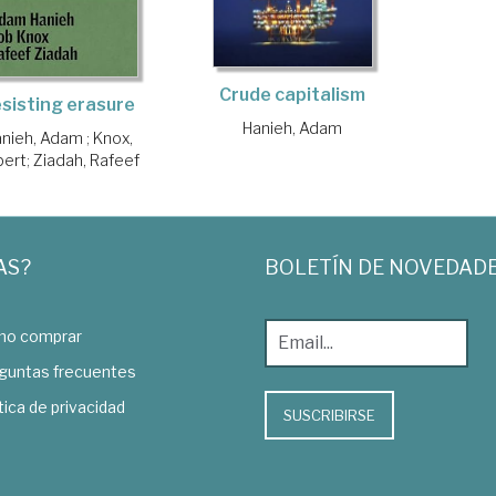
Crude capitalism
sisting erasure
Hanieh, Adam
anieh, Adam
;
Knox,
bert
;
Ziadah, Rafeef
AS?
BOLETÍN DE NOVEDAD
o comprar
guntas frecuentes
tica de privacidad
SUSCRIBIRSE