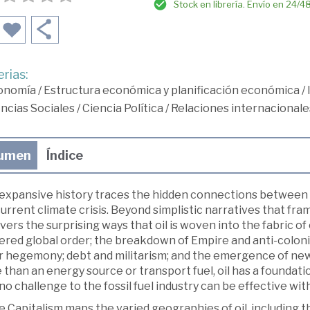
Stock en librería. Envío en 24/4
rias:
onomía
/
Estructura económica y planificación económica
/
ncias Sociales
/
Ciencia Política
/
Relaciones internacionale
umen
Índice
 expansive history traces the hidden connections between o
urrent climate crisis. Beyond simplistic narratives that frame
ers the surprising ways that oil is woven into the fabric o
ered global order; the breakdown of Empire and anti-coloni
ar hegemony; debt and militarism; and the emergence of ne
than an energy source or transport fuel, oil has a foundati
- no challenge to the fossil fuel industry can be effective wit
 Capitalism maps the varied geographies of oil, including t