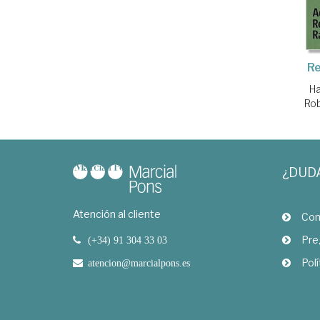
Re
H
Ro
¿DUD
Atención al cliente
Com
Pre
(+34) 91 304 33 03
Polí
atencion@marcialpons.es