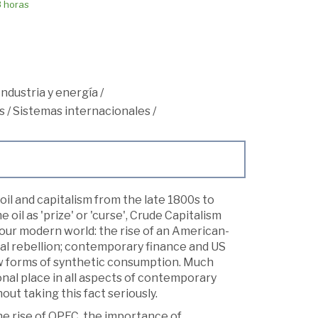
8 horas
Industria y energía
/
s
/
Sistemas internacionales
/
il and capitalism from the late 1800s to
 oil as 'prize' or 'curse', Crude Capitalism
f our modern world: the rise of an American-
al rebellion; contemporary finance and US
w forms of synthetic consumption. Much
onal place in all aspects of contemporary
hout taking this fact seriously.
he rise of OPEC, the importance of