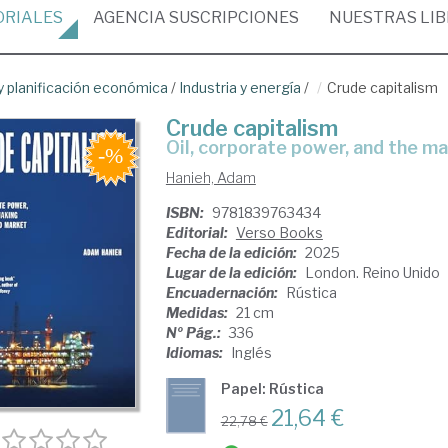
ORIALES
AGENCIA
SUSCRIPCIONES
NUESTRAS
LI
 planificación económica
/
Industria y energía
/
Crude capitalism
Crude capitalism
oil, corporate power, and the 
Hanieh, Adam
ISBN:
9781839763434
Editorial:
Verso Books
Fecha de la edición:
2025
Lugar de la edición:
London. Reino Unido
Encuadernación:
Rústica
Medidas:
21 cm
Nº Pág.:
336
Idiomas:
Inglés
Papel: Rústica
21,64 €
22,78 €