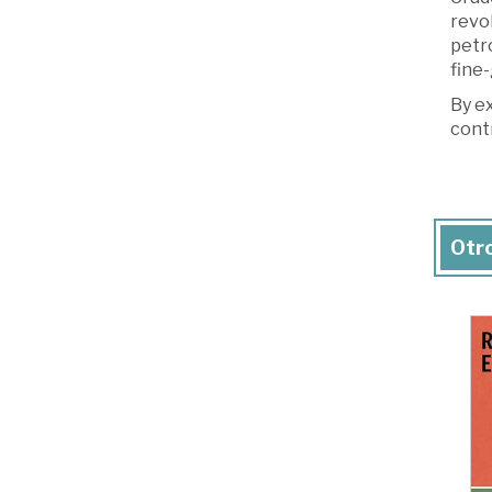
revol
petro
fine-
By ex
contr
Otro