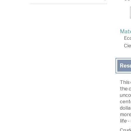
Mate
Ec
Cie
Res
This
the c
uncov
cent
doll
more 
life 
Crude