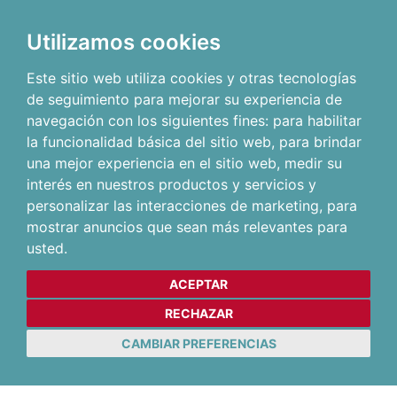
Utilizamos cookies
Este sitio web utiliza cookies y otras tecnologías
de seguimiento para mejorar su experiencia de
navegación con los siguientes fines:
para habilitar
la funcionalidad básica del sitio web
,
para brindar
una mejor experiencia en el sitio web
,
medir su
interés en nuestros productos y servicios y
personalizar las interacciones de marketing
,
para
mostrar anuncios que sean más relevantes para
usted
.
ACEPTAR
RECHAZAR
CAMBIAR PREFERENCIAS