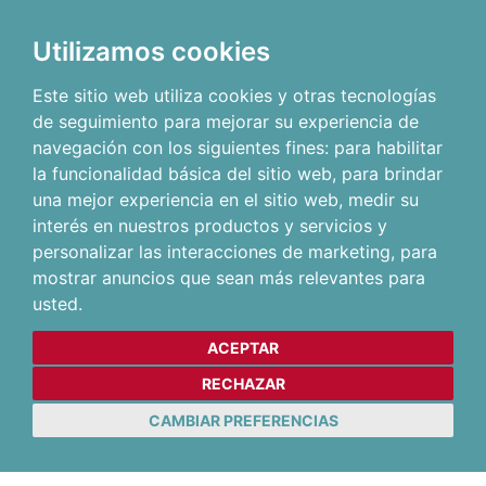
Utilizamos cookies
Este sitio web utiliza cookies y otras tecnologías
de seguimiento para mejorar su experiencia de
navegación con los siguientes fines:
para habilitar
la funcionalidad básica del sitio web
,
para brindar
una mejor experiencia en el sitio web
,
medir su
interés en nuestros productos y servicios y
personalizar las interacciones de marketing
,
para
mostrar anuncios que sean más relevantes para
usted
.
ACEPTAR
RECHAZAR
CAMBIAR PREFERENCIAS