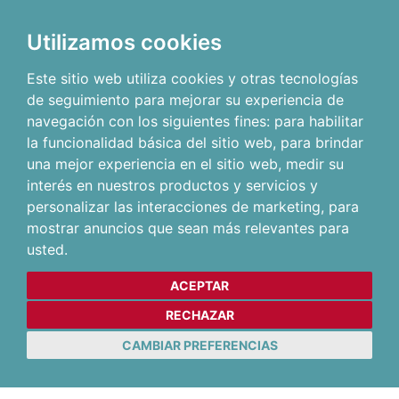
Utilizamos cookies
Este sitio web utiliza cookies y otras tecnologías
de seguimiento para mejorar su experiencia de
navegación con los siguientes fines:
para habilitar
la funcionalidad básica del sitio web
,
para brindar
una mejor experiencia en el sitio web
,
medir su
interés en nuestros productos y servicios y
personalizar las interacciones de marketing
,
para
mostrar anuncios que sean más relevantes para
usted
.
ACEPTAR
RECHAZAR
CAMBIAR PREFERENCIAS