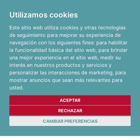
Utilizamos cookies
Este sitio web utiliza cookies y otras tecnologías
de seguimiento para mejorar su experiencia de
navegación con los siguientes fines:
para habilitar
la funcionalidad básica del sitio web
,
para brindar
una mejor experiencia en el sitio web
,
medir su
interés en nuestros productos y servicios y
personalizar las interacciones de marketing
,
para
mostrar anuncios que sean más relevantes para
usted
.
ACEPTAR
RECHAZAR
CAMBIAR PREFERENCIAS