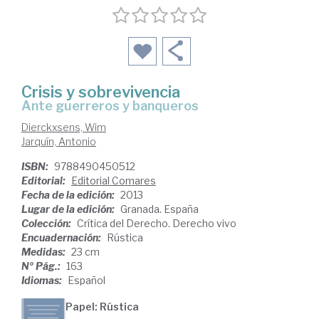
Crisis y sobrevivencia
ante guerreros y banqueros
Dierckxsens, Wim
Jarquín, Antonio
ISBN:
9788490450512
Editorial:
Editorial Comares
Fecha de la edición:
2013
Lugar de la edición:
Granada. España
Colección:
Crítica del Derecho. Derecho vivo
Encuadernación:
Rústica
Medidas:
23 cm
Nº Pág.:
163
Idiomas:
Español
Papel: Rústica