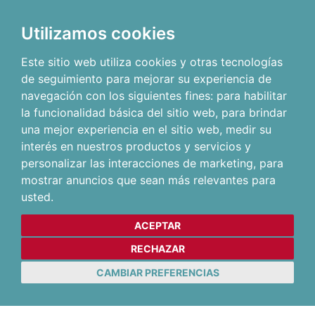
Utilizamos cookies
Este sitio web utiliza cookies y otras tecnologías
de seguimiento para mejorar su experiencia de
navegación con los siguientes fines:
para habilitar
la funcionalidad básica del sitio web
,
para brindar
una mejor experiencia en el sitio web
,
medir su
interés en nuestros productos y servicios y
personalizar las interacciones de marketing
,
para
mostrar anuncios que sean más relevantes para
usted
.
ACEPTAR
RECHAZAR
CAMBIAR PREFERENCIAS