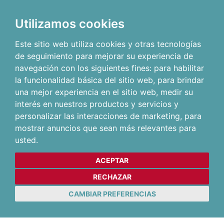
Utilizamos cookies
Este sitio web utiliza cookies y otras tecnologías
de seguimiento para mejorar su experiencia de
navegación con los siguientes fines:
para habilitar
la funcionalidad básica del sitio web
,
para brindar
una mejor experiencia en el sitio web
,
medir su
interés en nuestros productos y servicios y
personalizar las interacciones de marketing
,
para
mostrar anuncios que sean más relevantes para
usted
.
ACEPTAR
RECHAZAR
CAMBIAR PREFERENCIAS