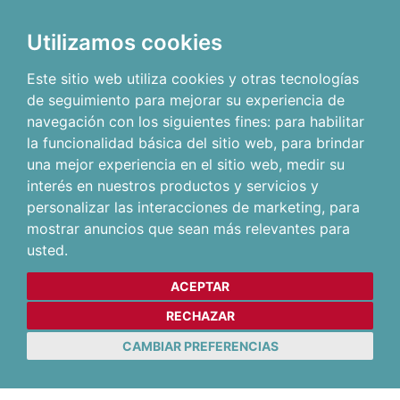
Utilizamos cookies
Este sitio web utiliza cookies y otras tecnologías
de seguimiento para mejorar su experiencia de
navegación con los siguientes fines:
para habilitar
la funcionalidad básica del sitio web
,
para brindar
una mejor experiencia en el sitio web
,
medir su
interés en nuestros productos y servicios y
personalizar las interacciones de marketing
,
para
mostrar anuncios que sean más relevantes para
usted
.
ACEPTAR
RECHAZAR
CAMBIAR PREFERENCIAS