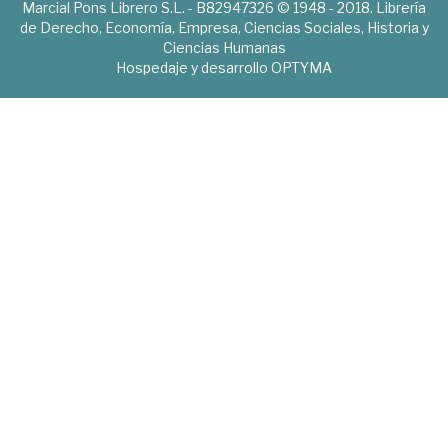
Marcial Pons Librero S.L. - B82947326 © 1948 - 2018. Librería
de Derecho, Economía, Empresa, Ciencias Sociales, Historia y
Ciencias Humanas
Hospedaje y desarrollo
OPTYMA