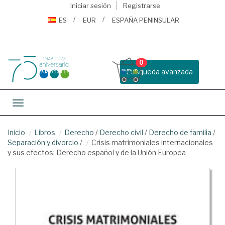
Iniciar sesión
Registrarse
ES
EUR
ESPAÑA PENINSULAR
0
Busqueda avanzada
Toggle navigation
Inicio
Libros
Derecho
/
Derecho civil
/
Derecho de familia
/
Separación y divorcio
/
Crisis matrimoniales internacionales
y sus efectos: Derecho español y de la Unión Europea