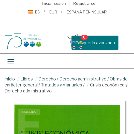
Iniciar sesión
Registrarse
ES
EUR
ESPAÑA PENINSULAR
0
Busqueda avanzada
Toggle navigation
Inicio
Libros
Derecho
/
Derecho administrativo
/
Obras de
carácter general
/
Tratados y manuales
/
Crisis económica y
Derecho administrativo