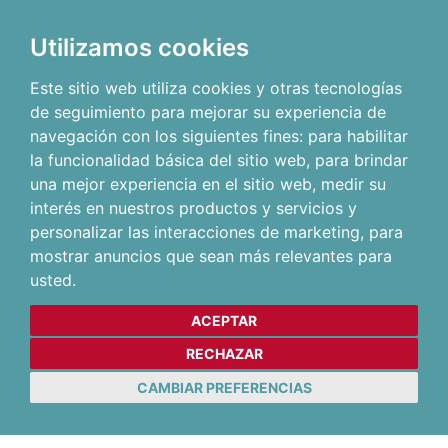
Utilizamos cookies
Este sitio web utiliza cookies y otras tecnologías
de seguimiento para mejorar su experiencia de
navegación con los siguientes fines:
para habilitar
la funcionalidad básica del sitio web
,
para brindar
una mejor experiencia en el sitio web
,
medir su
interés en nuestros productos y servicios y
personalizar las interacciones de marketing
,
para
mostrar anuncios que sean más relevantes para
usted
.
ACEPTAR
RECHAZAR
CAMBIAR PREFERENCIAS