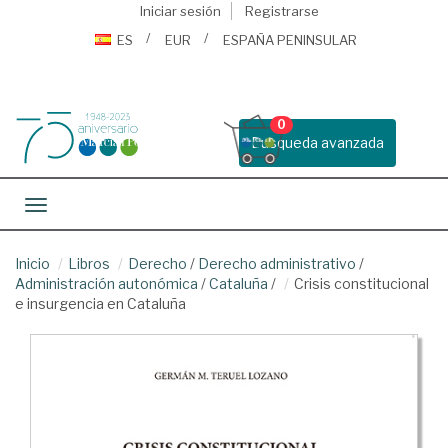
Iniciar sesión
Registrarse
ES
EUR
ESPAÑA PENINSULAR
0
Busqueda avanzada
Toggle navigation
Inicio
Libros
Derecho
/
Derecho administrativo
/
Administración autonómica
/
Cataluña
/
Crisis constitucional
e insurgencia en Cataluña