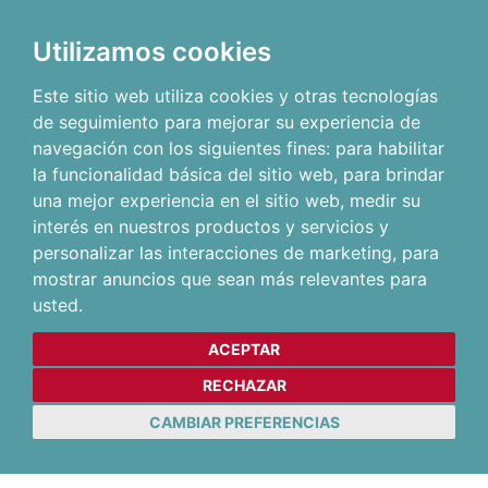
Utilizamos cookies
Este sitio web utiliza cookies y otras tecnologías
de seguimiento para mejorar su experiencia de
navegación con los siguientes fines:
para habilitar
la funcionalidad básica del sitio web
,
para brindar
una mejor experiencia en el sitio web
,
medir su
interés en nuestros productos y servicios y
personalizar las interacciones de marketing
,
para
mostrar anuncios que sean más relevantes para
usted
.
ACEPTAR
RECHAZAR
CAMBIAR PREFERENCIAS