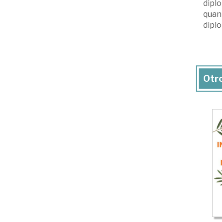
diplo
quant
dipl
Otro