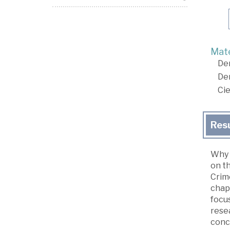
Mate
De
De
Cie
Res
Why 
on th
Crim
chapt
focus
rese
conc