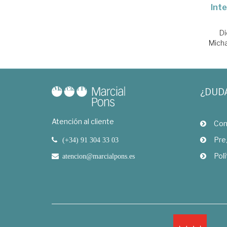
Inte
Di
Mich
¿DUD
Atención al cliente
Com
Pre
(+34) 91 304 33 03
Polí
atencion@marcialpons.es