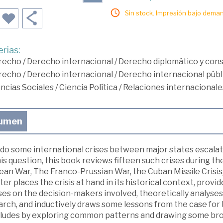
Sin stock. Impresión bajo deman
rias:
recho
/
Derecho internacional
/
Derecho diplomático y cons
recho
/
Derecho internacional
/
Derecho internacional públ
ncias Sociales
/
Ciencia Política
/
Relaciones internacionale
umen
do some international crises between major states escalate
is question, this book reviews fifteen such crises during th
ean War, The Franco-Prussian War, the Cuban Missile Crisis
er places the crisis at hand in its historical context, provi
es on the decision-makers involved, theoretically analyses 
arch, and inductively draws some lessons from the case for
ludes by exploring common patterns and drawing some broad