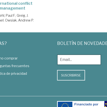
rnational conflict
management
ehl, Paul F.
;
Greig, J.
ael
;
Owsiak, Andrew P.
AS?
BOLETÍN DE NOVEDAD
o comprar
guntas frecuentes
tica de privacidad
SUSCRIBIRSE