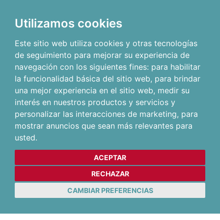
Utilizamos cookies
Este sitio web utiliza cookies y otras tecnologías
de seguimiento para mejorar su experiencia de
navegación con los siguientes fines:
para habilitar
la funcionalidad básica del sitio web
,
para brindar
una mejor experiencia en el sitio web
,
medir su
interés en nuestros productos y servicios y
personalizar las interacciones de marketing
,
para
mostrar anuncios que sean más relevantes para
usted
.
ACEPTAR
RECHAZAR
CAMBIAR PREFERENCIAS