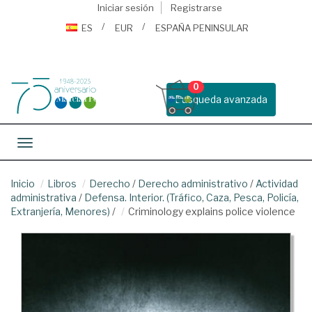
Iniciar sesión
Registrarse
ES
EUR
ESPAÑA PENINSULAR
0
Busqueda avanzada
Toggle navigation
Inicio
Libros
Derecho
/
Derecho administrativo
/
Actividad
administrativa
/
Defensa. Interior. (Tráfico, Caza, Pesca, Policía,
Extranjería, Menores)
/
Criminology explains police violence