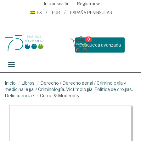
Iniciar sesión
Registrarse
ES
EUR
ESPAÑA PENINSULAR
0
Busqueda avanzada
Toggle navigation
Inicio
Libros
Derecho
/
Derecho penal
/
Criminología y
medicina legal
/
Criminología. Victimología. Política de drogas.
Delincuencia
/
Crime & Modernity