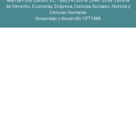
Marcial Pons Librero S.L. - B82947326 © 1948 - 2018. Librería
de Derecho, Economía, Empresa, Ciencias Sociales, Historia y
Ciencias Humanas
Hospedaje y desarrollo
OPTYMA