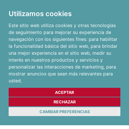
Utilizamos cookies
Este sitio web utiliza cookies y otras tecnologías
de seguimiento para mejorar su experiencia de
navegación con los siguientes fines:
para habilitar
la funcionalidad básica del sitio web
,
para brindar
una mejor experiencia en el sitio web
,
medir su
interés en nuestros productos y servicios y
personalizar las interacciones de marketing
,
para
mostrar anuncios que sean más relevantes para
usted
.
ACEPTAR
RECHAZAR
CAMBIAR PREFERENCIAS