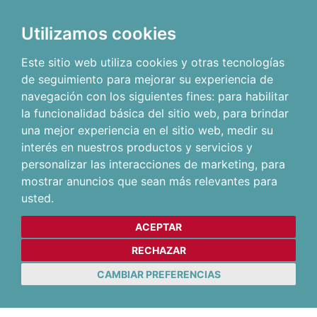
Utilizamos cookies
Este sitio web utiliza cookies y otras tecnologías
de seguimiento para mejorar su experiencia de
navegación con los siguientes fines:
para habilitar
la funcionalidad básica del sitio web
,
para brindar
una mejor experiencia en el sitio web
,
medir su
interés en nuestros productos y servicios y
personalizar las interacciones de marketing
,
para
mostrar anuncios que sean más relevantes para
usted
.
ACEPTAR
RECHAZAR
CAMBIAR PREFERENCIAS