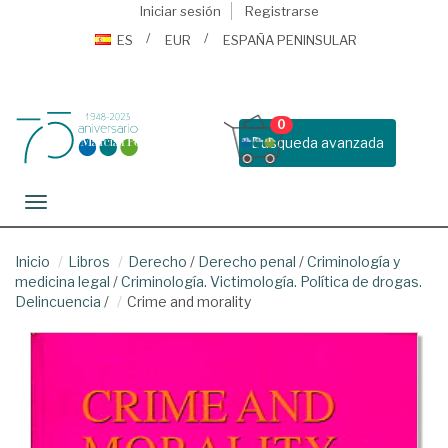
Iniciar sesión
Registrarse
ES
EUR
ESPAÑA PENINSULAR
0
Busqueda avanzada
Toggle navigation
Inicio
Libros
Derecho
/
Derecho penal
/
Criminología y
medicina legal
/
Criminología. Victimología. Política de drogas.
Delincuencia
/
Crime and morality