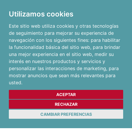
Utilizamos cookies
Este sitio web utiliza cookies y otras tecnologías
de seguimiento para mejorar su experiencia de
navegación con los siguientes fines:
para habilitar
la funcionalidad básica del sitio web
,
para brindar
una mejor experiencia en el sitio web
,
medir su
interés en nuestros productos y servicios y
personalizar las interacciones de marketing
,
para
mostrar anuncios que sean más relevantes para
usted
.
ACEPTAR
RECHAZAR
CAMBIAR PREFERENCIAS