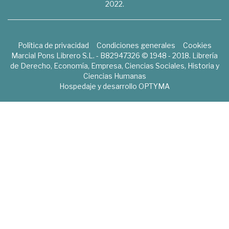
2022.
Política de privacidad
Condiciones generales
Cookies
Marcial Pons Librero S.L. - B82947326 © 1948 - 2018. Librería
de Derecho, Economía, Empresa, Ciencias Sociales, Historia y
Ciencias Humanas
Hospedaje y desarrollo
OPTYMA