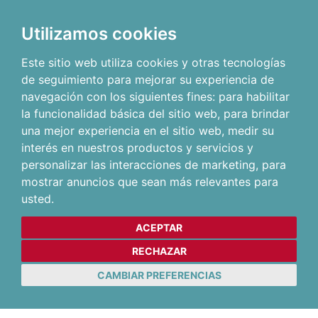
Utilizamos cookies
Este sitio web utiliza cookies y otras tecnologías
de seguimiento para mejorar su experiencia de
navegación con los siguientes fines:
para habilitar
la funcionalidad básica del sitio web
,
para brindar
una mejor experiencia en el sitio web
,
medir su
interés en nuestros productos y servicios y
personalizar las interacciones de marketing
,
para
mostrar anuncios que sean más relevantes para
usted
.
ACEPTAR
RECHAZAR
CAMBIAR PREFERENCIAS