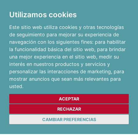
Utilizamos cookies
Este sitio web utiliza cookies y otras tecnologías
de seguimiento para mejorar su experiencia de
navegación con los siguientes fines:
para habilitar
la funcionalidad básica del sitio web
,
para brindar
una mejor experiencia en el sitio web
,
medir su
interés en nuestros productos y servicios y
personalizar las interacciones de marketing
,
para
mostrar anuncios que sean más relevantes para
usted
.
ACEPTAR
RECHAZAR
CAMBIAR PREFERENCIAS