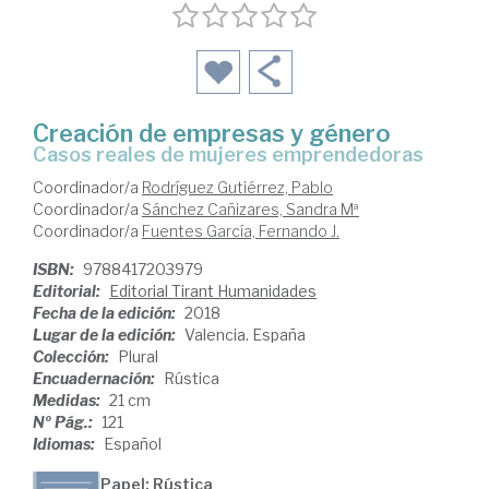
Creación de empresas y género
casos reales de mujeres emprendedoras
Coordinador/a
Rodríguez Gutiérrez, Pablo
Coordinador/a
Sánchez Cañizares, Sandra Mª
Coordinador/a
Fuentes García, Fernando J.
ISBN:
9788417203979
Editorial:
Editorial Tirant Humanidades
Fecha de la edición:
2018
Lugar de la edición:
Valencia. España
Colección:
Plural
Encuadernación:
Rústica
Medidas:
21 cm
Nº Pág.:
121
Idiomas:
Español
Papel: Rústica