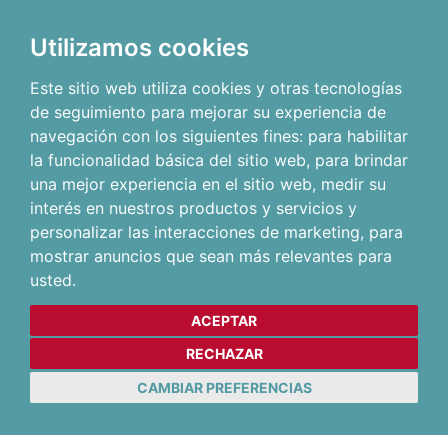
Utilizamos cookies
Este sitio web utiliza cookies y otras tecnologías
de seguimiento para mejorar su experiencia de
navegación con los siguientes fines:
para habilitar
la funcionalidad básica del sitio web
,
para brindar
una mejor experiencia en el sitio web
,
medir su
interés en nuestros productos y servicios y
personalizar las interacciones de marketing
,
para
mostrar anuncios que sean más relevantes para
usted
.
ACEPTAR
RECHAZAR
CAMBIAR PREFERENCIAS