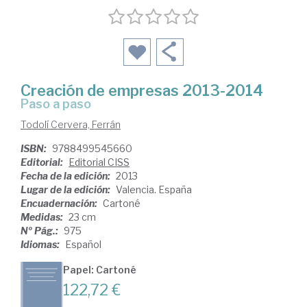
Creación de empresas 2013-2014
paso a paso
Todolí Cervera, Ferrán
ISBN:
9788499545660
Editorial:
Editorial CISS
Fecha de la edición:
2013
Lugar de la edición:
Valencia. España
Encuadernación:
Cartoné
Medidas:
23 cm
Nº Pág.:
975
Idiomas:
Español
Papel: Cartoné
122,72 €