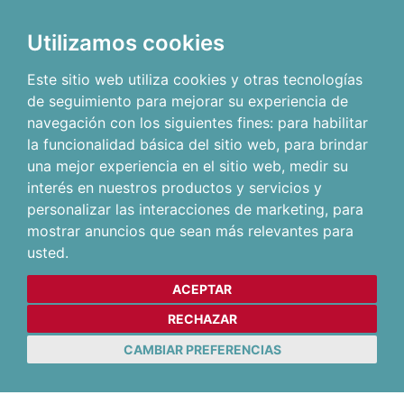
Utilizamos cookies
Este sitio web utiliza cookies y otras tecnologías
de seguimiento para mejorar su experiencia de
navegación con los siguientes fines:
para habilitar
la funcionalidad básica del sitio web
,
para brindar
una mejor experiencia en el sitio web
,
medir su
interés en nuestros productos y servicios y
personalizar las interacciones de marketing
,
para
mostrar anuncios que sean más relevantes para
usted
.
ACEPTAR
RECHAZAR
CAMBIAR PREFERENCIAS