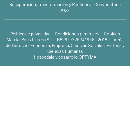
Recuperación, Transformación y Resiliencia. Convocatoria
2022.
Política de privacidad
Condiciones generales
Cookies
Marcial Pons Librero S.L. - B82947326 © 1948 - 2018. Librería
de Derecho, Economía, Empresa, Ciencias Sociales, Historia y
Ciencias Humanas
Hospedaje y desarrollo
OPTYMA