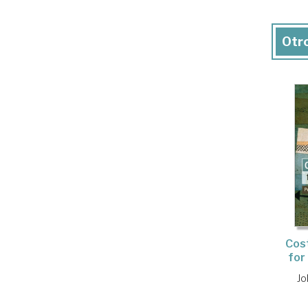
Otro
Cost
for
Jo