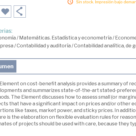
Sin stock. Impresión bajo deman
rias:
onomía
/
Matemáticas. Estadística y econometría
/
Econome
presa
/
Contabilidad y auditoría
/
Contabilidad analítica, de 
umen
 Element on cost-benefit analysis provides a summary of re
lopments and summarizes state-of-the-art stated-prefere
ds. The Element discusses how to assess small (or marginal)
cts that have a significant impact on prices and/or other ec
rtions like taxes, market power, and sticky prices. In additi
re is the elaboration on flexible evaluation rules for reaso
ates of projects should be used with care, because they typi