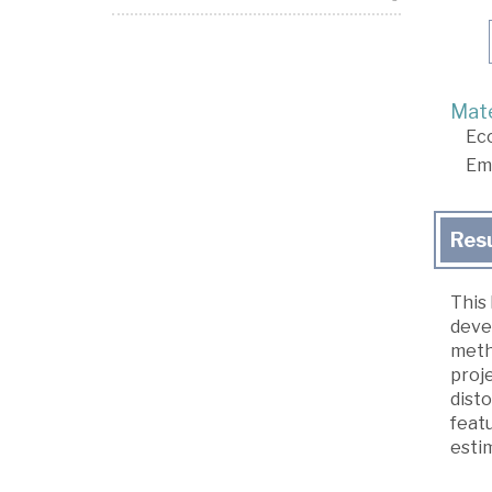
Mate
Ec
Em
Res
This
deve
metho
proje
disto
featu
estim