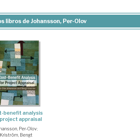
s libros de Johansson, Per-Olov
-benefit analysis
 project appraisal
hansson, Per-Olov
;
Kriström, Bengt