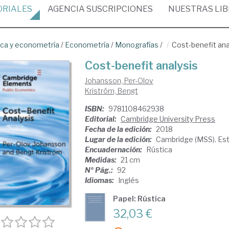
ORIALES
AGENCIA
SUSCRIPCIONES
NUESTRAS
LI
ica y econometría
/
Econometría
/
Monografías
/
Cost-benefit ana
Cost-benefit analysis
Johansson, Per-Olov
Kriström, Bengt
ISBN:
9781108462938
Editorial:
Cambridge University Press
Fecha de la edición:
2018
Lugar de la edición:
Cambridge (MSS). Es
Encuadernación:
Rústica
Medidas:
21 cm
Nº Pág.:
92
Idiomas:
Inglés
Papel: Rústica
32,03 €