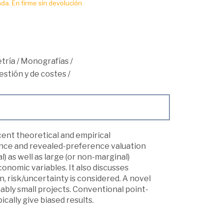
da. En firme sin devolución
tría
/
Monografías
/
gestión y de costes
/
cent theoretical and empirical
nce and revealed-preference valuation
 as well as large (or non-marginal)
onomic variables. It also discusses
on, risk/uncertainty is considered. A novel
nably small projects. Conventional point-
cally give biased results.