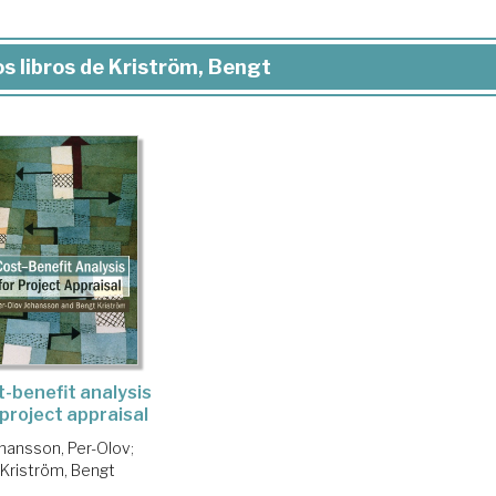
s libros de Kriström, Bengt
-benefit analysis
 project appraisal
hansson, Per-Olov
;
Kriström, Bengt