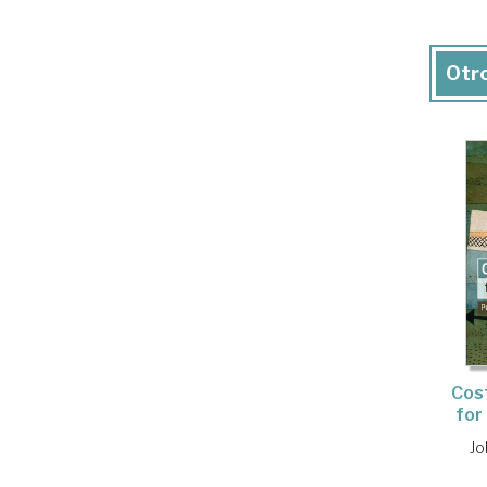
Otro
Cost
for
Jo