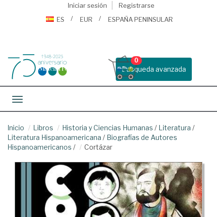
Iniciar sesión
Registrarse
ES
EUR
ESPAÑA PENINSULAR
0
Busqueda avanzada
Toggle navigation
Inicio
Libros
Historia y Ciencias Humanas
/
Literatura
/
Literatura Hispanoamericana
/
Biografías de Autores
Hispanoamericanos
/
Cortázar