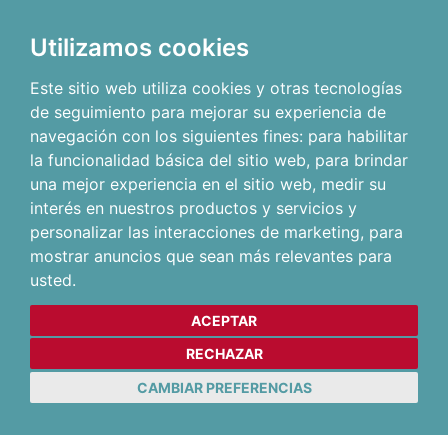
Utilizamos cookies
Este sitio web utiliza cookies y otras tecnologías
de seguimiento para mejorar su experiencia de
navegación con los siguientes fines:
para habilitar
la funcionalidad básica del sitio web
,
para brindar
una mejor experiencia en el sitio web
,
medir su
interés en nuestros productos y servicios y
personalizar las interacciones de marketing
,
para
mostrar anuncios que sean más relevantes para
usted
.
ACEPTAR
RECHAZAR
CAMBIAR PREFERENCIAS