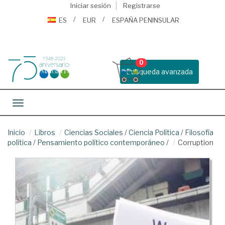
Iniciar sesión
Registrarse
ES
EUR
ESPAÑA PENINSULAR
0
Busqueda avanzada
Toggle navigation
Inicio
Libros
Ciencias Sociales
/
Ciencia Política
/
Filosofía
política
/
Pensamiento político contemporáneo
/
Corruption