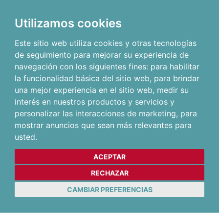
Utilizamos cookies
Este sitio web utiliza cookies y otras tecnologías
de seguimiento para mejorar su experiencia de
navegación con los siguientes fines:
para habilitar
la funcionalidad básica del sitio web
,
para brindar
una mejor experiencia en el sitio web
,
medir su
interés en nuestros productos y servicios y
personalizar las interacciones de marketing
,
para
mostrar anuncios que sean más relevantes para
usted
.
ACEPTAR
RECHAZAR
CAMBIAR PREFERENCIAS