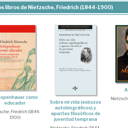
s libros de Nietzsche, Friedrich (1844-1900)
A
hopenhauer como
Nietzsche
Sobre mi vida (esbozos
educador
autobiográficos) y
sche, Friedrich (1844-
apuntes filosóficos de
1900)
juventud temprana
Nietzsche, Friedrich (1844-