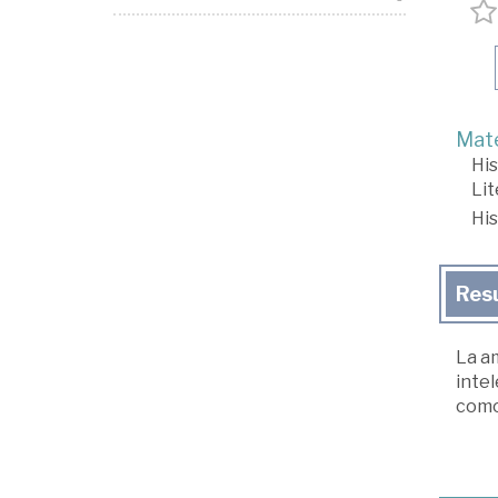
Mate
His
Lit
His
Res
La am
inte
como 