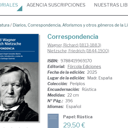
ORIALES
AGENCIA
SUSCRIPCIONES
NUESTRAS
LI
atura
/
Diarios, Correspondencia, Aforismos y otros géneros de la Li
Correspondencia
Wagner, Richard (1813-1883)
Nietzsche, Friedrich (1844-1900)
ISBN:
9788419969170
Editorial:
Fórcola Ediciones
Fecha de la edición:
2025
Lugar de la edición:
Madr. España
Colección:
Periplos
Encuadernación:
Rústica
Medidas:
22 cm
Nº Pág.:
396
Idiomas:
Español
Papel: Rústica
29,50 €