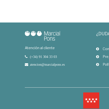
¿DUD
Atención al cliente
Com
Pre
(+34) 91 304 33 03
Polí
atencion@marcialpons.es