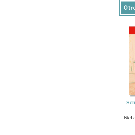
Otro
Sc
Nietz