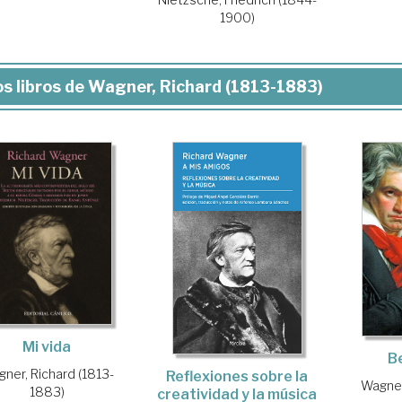
1900)
s libros de Wagner, Richard (1813-1883)
Mi vida
B
ner, Richard (1813-
Reflexiones sobre la
Wagner
1883)
creatividad y la música