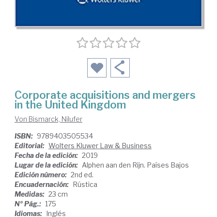
Corporate acquisitions and mergers
in the United Kingdom
Von Bismarck, Nilufer
ISBN:
9789403505534
Editorial:
Wolters Kluwer Law & Business
Fecha de la edición:
2019
Lugar de la edición:
Alphen aan den Rijn. Países Bajos
Edición número:
2nd ed.
Encuadernación:
Rústica
Medidas:
23 cm
Nº Pág.:
175
Idiomas:
Inglés