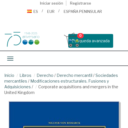
Iniciar sesión
Registrarse
ES
EUR
ESPAÑA PENINSULAR
0
Busqueda avanzada
Toggle navigation
Inicio
Libros
Derecho
/
Derecho mercantil
/
Sociedades
mercantiles
/
Modificaciones estructurales. Fusiones y
Adquisiciones
/
Corporate acquisitions and mergers in the
United Kingdom