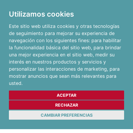
Utilizamos cookies
Este sitio web utiliza cookies y otras tecnologías
de seguimiento para mejorar su experiencia de
navegación con los siguientes fines:
para habilitar
la funcionalidad básica del sitio web
,
para brindar
una mejor experiencia en el sitio web
,
medir su
interés en nuestros productos y servicios y
personalizar las interacciones de marketing
,
para
mostrar anuncios que sean más relevantes para
usted
.
ACEPTAR
RECHAZAR
CAMBIAR PREFERENCIAS