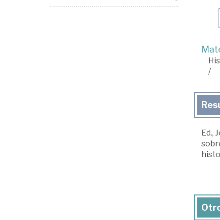
Mate
His
/
Res
Ed.,
sobre
histo
Otro