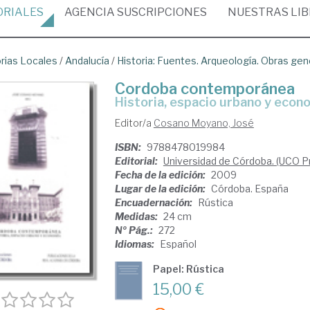
ORIALES
AGENCIA
SUSCRIPCIONES
NUESTRAS
LI
orias Locales
/
Andalucía
/
Historia: Fuentes. Arqueología. Obras gen
Cordoba contemporánea
historia, espacio urbano y econ
Editor/a
Cosano Moyano, José
ISBN:
9788478019984
Editorial:
Universidad de Córdoba. (UCO P
Fecha de la edición:
2009
Lugar de la edición:
Córdoba. España
Encuadernación:
Rústica
Medidas:
24 cm
Nº Pág.:
272
Idiomas:
Español
Papel: Rústica
15,00 €