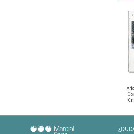
Arj
Co
Cr
¿DUD