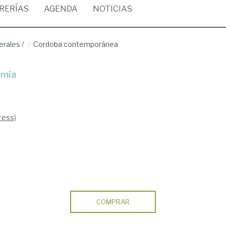
BRERÍAS
AGENDA
NOTICIAS
erales
/
Cordoba contemporánea
omía
ress)
COMPRAR