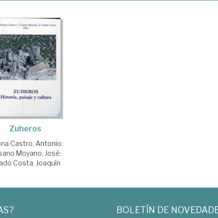
Zuheros
ona Castro, Antonio
;
sano Moyano, José
;
iado Costa, Joaquín
AS?
BOLETÍN DE NOVEDAD