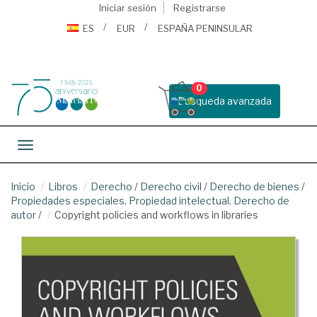
Iniciar sesión
Registrarse
ES
EUR
ESPAÑA PENINSULAR
0
Busqueda avanzada
Toggle navigation
Inicio
Libros
Derecho
/
Derecho civil
/
Derecho de bienes
/
Propiedades especiales. Propiedad intelectual. Derecho de
autor
/
Copyright policies and workflows in libraries