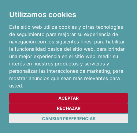
Utilizamos cookies
Este sitio web utiliza cookies y otras tecnologías
de seguimiento para mejorar su experiencia de
navegación con los siguientes fines:
para habilitar
la funcionalidad básica del sitio web
,
para brindar
una mejor experiencia en el sitio web
,
medir su
interés en nuestros productos y servicios y
personalizar las interacciones de marketing
,
para
mostrar anuncios que sean más relevantes para
usted
.
ACEPTAR
RECHAZAR
CAMBIAR PREFERENCIAS