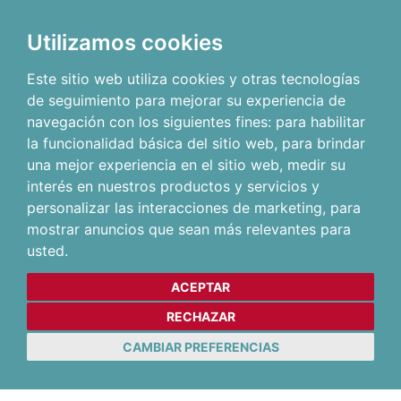
Utilizamos cookies
Este sitio web utiliza cookies y otras tecnologías
de seguimiento para mejorar su experiencia de
navegación con los siguientes fines:
para habilitar
la funcionalidad básica del sitio web
,
para brindar
una mejor experiencia en el sitio web
,
medir su
interés en nuestros productos y servicios y
personalizar las interacciones de marketing
,
para
mostrar anuncios que sean más relevantes para
usted
.
ACEPTAR
RECHAZAR
CAMBIAR PREFERENCIAS