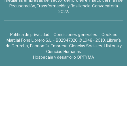
medianas empresas del sector del libro en el marco del Plan de
Recuperación, Transformación y Resiliencia. Convocatoria
2022.
Política de privacidad
Condiciones generales
Cookies
Marcial Pons Librero S.L. - B82947326 © 1948 - 2018. Librería
de Derecho, Economía, Empresa, Ciencias Sociales, Historia y
Ciencias Humanas
Hospedaje y desarrollo
OPTYMA