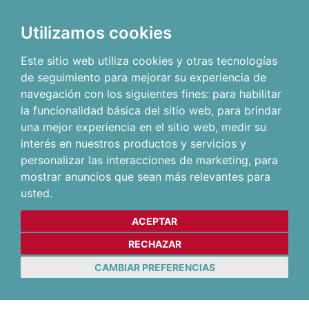
Utilizamos cookies
Este sitio web utiliza cookies y otras tecnologías
de seguimiento para mejorar su experiencia de
navegación con los siguientes fines:
para habilitar
la funcionalidad básica del sitio web
,
para brindar
una mejor experiencia en el sitio web
,
medir su
interés en nuestros productos y servicios y
personalizar las interacciones de marketing
,
para
mostrar anuncios que sean más relevantes para
usted
.
ACEPTAR
RECHAZAR
CAMBIAR PREFERENCIAS