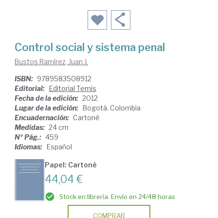
Control social y sistema penal
Bustos Ramírez, Juan J.
ISBN:
9789583508912
Editorial:
Editorial Temis
Fecha de la edición:
2012
Lugar de la edición:
Bogotá. Colombia
Encuadernación:
Cartoné
Medidas:
24 cm
Nº Pág.:
459
Idiomas:
Español
Papel: Cartoné
44,04 €
Stock en librería. Envío en 24/48 horas
COMPRAR