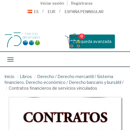
Iniciar sesión
Registrarse
ES
EUR
ESPAÑA PENINSULAR
0
Busqueda avanzada
Toggle navigation
Inicio
Libros
Derecho
/
Derecho mercantil
/
Sistema
financiero. Derecho económico
/
Derecho bancario y bursátil
/
Contratos financieros de servicios vinculados