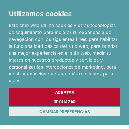
Utilizamos cookies
Este sitio web utiliza cookies y otras tecnologías
de seguimiento para mejorar su experiencia de
navegación con los siguientes fines:
para habilitar
la funcionalidad básica del sitio web
,
para brindar
una mejor experiencia en el sitio web
,
medir su
interés en nuestros productos y servicios y
personalizar las interacciones de marketing
,
para
mostrar anuncios que sean más relevantes para
usted
.
ACEPTAR
RECHAZAR
CAMBIAR PREFERENCIAS