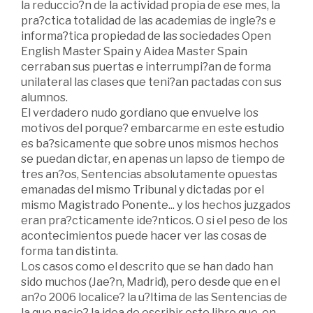
la reduccio?n de la actividad propia de ese mes, la
pra?ctica totalidad de las academias de ingle?s e
informa?tica propiedad de las sociedades Open
English Master Spain y Aidea Master Spain
cerraban sus puertas e interrumpi?an de forma
unilateral las clases que teni?an pactadas con sus
alumnos.
El verdadero nudo gordiano que envuelve los
motivos del porque? embarcarme en este estudio
es ba?sicamente que sobre unos mismos hechos
se puedan dictar, en apenas un lapso de tiempo de
tres an?os, Sentencias absolutamente opuestas
emanadas del mismo Tribunal y dictadas por el
mismo Magistrado Ponente... y los hechos juzgados
eran pra?cticamente ide?nticos. O si el peso de los
acontecimientos puede hacer ver las cosas de
forma tan distinta.
Los casos como el descrito que se han dado han
sido muchos (Jae?n, Madrid), pero desde que en el
an?o 2006 localice? la u?ltima de las Sentencias de
la que nacio? la idea de escribir este libro que, en