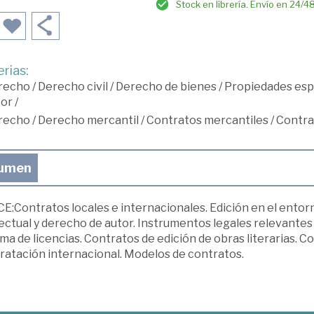
Stock en librería. Envío en 24/4
rias:
recho
/
Derecho civil
/
Derecho de bienes
/
Propiedades espe
tor
/
recho
/
Derecho mercantil
/
Contratos mercantiles
/
Contra
umen
E:Contratos locales e internacionales. Edición en el entorno
ectual y derecho de autor. Instrumentos legales relevantes 
ma de licencias. Contratos de edición de obras literarias. Co
ratación internacional. Modelos de contratos.