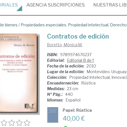
ORIALES
AGENCIA
SUSCRIPCIONES
NUESTRAS
LI
de bienes
/
Propiedades especiales. Propiedad intelectual. Derecho
Contratos de edición
Boretto, Mónica M.
ISBN:
9789974676237
Editorial:
Editorial B de f
Fecha de la edición:
2010
Lugar de la edición:
Montevideo. Uruguay
Colección:
Propiedad Intelectual, Innova
Encuadernación:
Rústica
Medidas:
23 cm
Nº Pág.:
440
Idiomas:
Español
Papel: Rústica
40,00 €