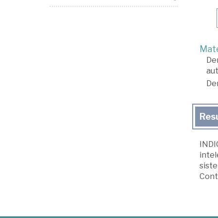
Mate
De
au
De
Res
INDIC
intel
siste
Cont