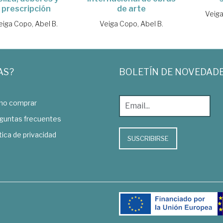
prescripción
de arte
Veiga
eiga Copo, Abel B.
Veiga Copo, Abel B.
AS?
BOLETÍN DE NOVEDAD
o comprar
guntas frecuentes
tica de privacidad
SUSCRIBIRSE