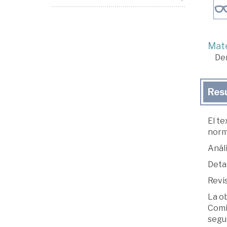
Mate
De
Res
El te
norma
Anál
Detal
Revis
La ob
Comi
segur