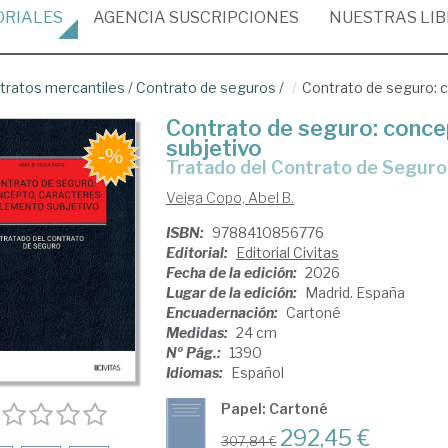
ORIALES
AGENCIA
SUSCRIPCIONES
NUESTRAS
LI
tratos mercantiles
/
Contrato de seguros
/
Contrato de seguro: 
Contrato de seguro: conce
subjetivo
Tratado del Contrato de Seguro
Veiga Copo, Abel B.
ISBN:
9788410856776
Editorial:
Editorial Civitas
Fecha de la edición:
2026
Lugar de la edición:
Madrid. España
Encuadernación:
Cartoné
Medidas:
24 cm
Nº Pág.:
1390
Idiomas:
Español
Papel: Cartoné
292,45 €
307,84 €