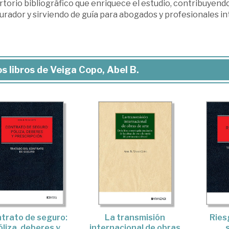
torio bibliográfico que enriquece el estudio, contribuyend
urador y sirviendo de guía para abogados y profesionales i
s libros de Veiga Copo, Abel B.
trato de seguro:
La transmisión
Ries
óliza, deberes y
internacional de obras