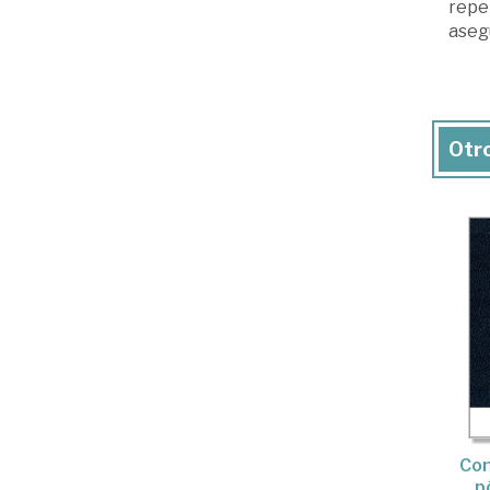
reper
aseg
Otro
Con
p