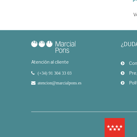
V
¿DUD
Atención al cliente
Com
Pre
(+34) 91 304 33 03
Polí
atencion@marcialpons.es