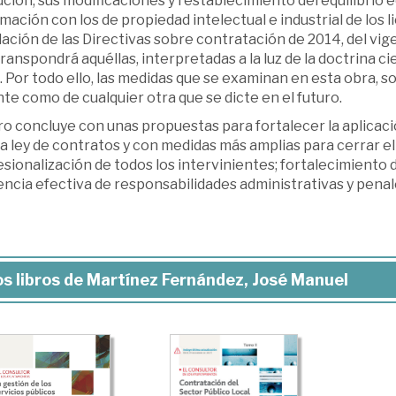
ción, sus modificaciones y restablecimiento del equilibrio
mación con los de propiedad intelectual e industrial de los l
ación de las Directivas sobre contratación de 2014, del vi
ranspondrá aquéllas, interpretadas a la luz de la doctrina ci
 Por todo ello, las medidas que se examinan en esta obra, so
te como de cualquier otra que se dicte en el futuro.
bro concluye con unas propuestas para fortalecer la aplicaci
a ley de contratos y con medidas más amplias para cerrar el 
sionalización de todos los intervinientes; fortalecimiento 
ncia efectiva de responsabilidades administrativas y penal
s libros de Martínez Fernández, José Manuel