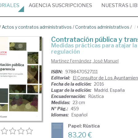
ORIALES
AGENCIA
SUSCRIPCIONES
NUESTRAS
LI
/
Actos y contratos administrativos
/
Contratos administrativos
/
Contratación pública y tra
medidas prácticas para atajar la corrupción en el marco de la nueva
regulación
Martínez Fernández, José Manuel
ISBN:
9788470527111
Editorial:
El Consultor de Los Ayuntamie
Fecha de la edición:
2016
Lugar de la edición:
Madrid. España
Encuadernación:
Rústica
Medidas:
23 cm
Nº Pág.:
459
Idiomas:
Español
Papel: Rústica
83,20 €