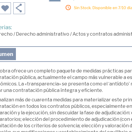
Sin Stock. Disponible en 7/10 día
rias:
recho
/
Derecho administrativo
/
Actos y contratos adminis
umen
obra ofrece un completo paquete de medidas prácticas para 
ratación pública, actualmente el campo más vulnerable a es
ómicos. La «transparencia» se presenta como el ‘antídoto’ 
r una contratación pública íntegra y eficiente.
alizan más de cuarenta medidas para materializar este princ
atación en todos los contratos públicos, especialmente en 
ración y la ejecución, sin descuidar la fase de adjudicació
ratorios; elección del procedimiento de adjudicación (con 
itación de los criterios de solvencia; elección y valoración d