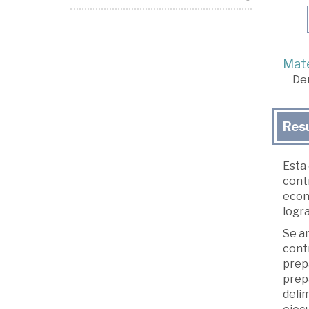
Mate
De
Res
Esta 
cont
econ
logra
Se an
contr
prepa
prepa
delim