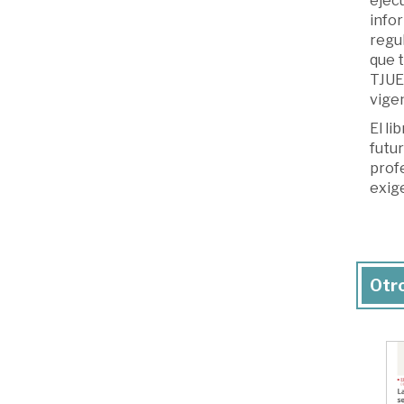
ejecu
infor
regul
que t
TJUE.
vigen
El li
futur
profe
exige
Otro