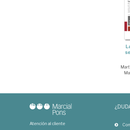
L
se
Mart
Ma
¿DUD
Atención al cliente
Com