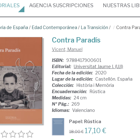
ORIALES
AGENCIA
SUSCRIPCIONES
NUESTRAS
LI
oria de España
/
Edad Contemporánea
/
La Transición
/
Contra Par
Contra Paradís
Vicent, Manuel
ISBN:
9788417900601
Editorial:
Universitat Jaume I. (UJI)
Fecha de la edición:
2020
Lugar de la edición:
Castellón. España
Colección:
Història i Memòria
Encuadernación:
Rústica
Medidas:
24 cm
Nº Pág.:
269
Idiomas:
Valenciano
Papel: Rústica
17,10 €
18,00 €