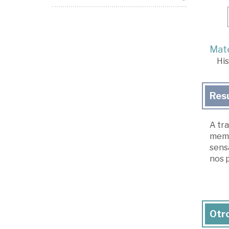
Mate
His
Res
A tra
memo
sens
nos 
Otro