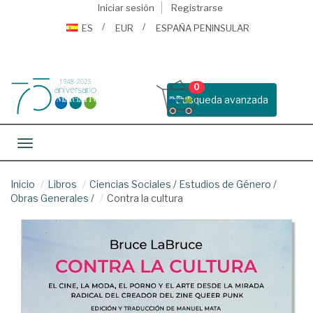
Iniciar sesión
Registrarse
ES
EUR
ESPAÑA PENINSULAR
0
Busqueda avanzada
Toggle navigation
Inicio
Libros
Ciencias Sociales
/
Estudios de Género
/
Obras Generales
/
Contra la cultura