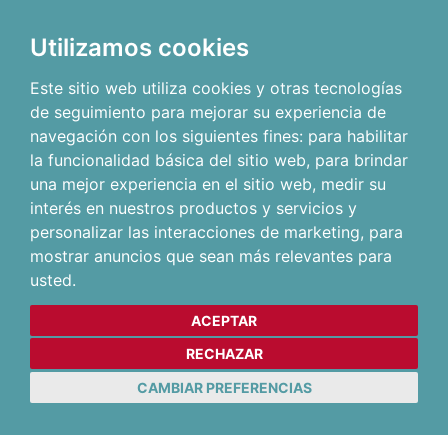
Utilizamos cookies
Este sitio web utiliza cookies y otras tecnologías
de seguimiento para mejorar su experiencia de
navegación con los siguientes fines:
para habilitar
la funcionalidad básica del sitio web
,
para brindar
una mejor experiencia en el sitio web
,
medir su
interés en nuestros productos y servicios y
personalizar las interacciones de marketing
,
para
mostrar anuncios que sean más relevantes para
usted
.
ACEPTAR
RECHAZAR
CAMBIAR PREFERENCIAS