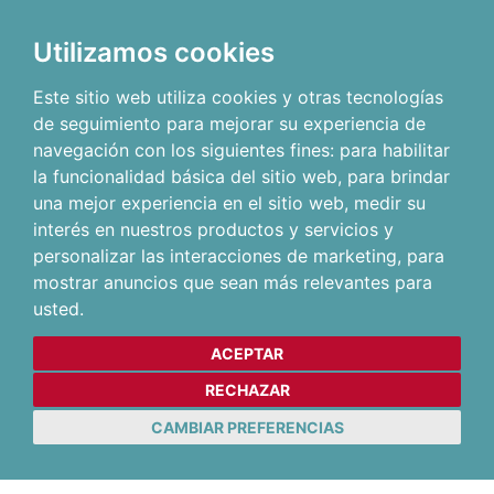
Utilizamos cookies
Este sitio web utiliza cookies y otras tecnologías
de seguimiento para mejorar su experiencia de
navegación con los siguientes fines:
para habilitar
la funcionalidad básica del sitio web
,
para brindar
una mejor experiencia en el sitio web
,
medir su
interés en nuestros productos y servicios y
personalizar las interacciones de marketing
,
para
mostrar anuncios que sean más relevantes para
usted
.
ACEPTAR
RECHAZAR
CAMBIAR PREFERENCIAS