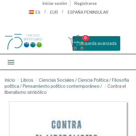
Iniciar sesión
Registrarse
ES
EUR
ESPAÑA PENINSULAR
0
Busqueda avanzada
Toggle navigation
Inicio
Libros
Ciencias Sociales
/
Ciencia Política
/
Filosofía
política
/
Pensamiento político contemporáneo
/
Contra el
liberalismo simbólico