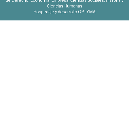
de Derecho, Economía, Empresa, Ciencias Sociales, Historia y
Ciencias Humanas
Hospedaje y desarrollo
OPTYMA